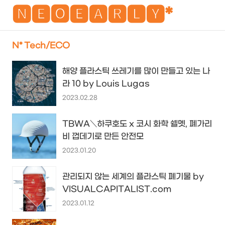
NEO
🅽🅴🅾🅴🅰🆁🅻🆈*
N* Tech/ECO
검
메
해양 플라스틱 쓰레기를 많이 만들고 있는 나
색
뉴
라 10 by Louis Lugas
2023.02.28
TBWA＼하쿠호도 x 코시 화학 쉘멧, 폐가리
비 껍데기로 만든 안전모
2023.01.20
관리되지 않는 세계의 플라스틱 폐기물 by
VISUALCAPITALIST.com
2023.01.12