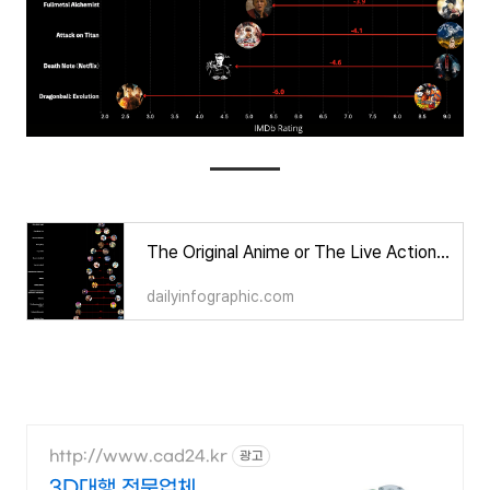
The Original Anime or The Live Action Remake… Which is Better? | Daily Infographic
dailyinfographic.com
http://www.cad24.kr
광고
3D대행 전문업체