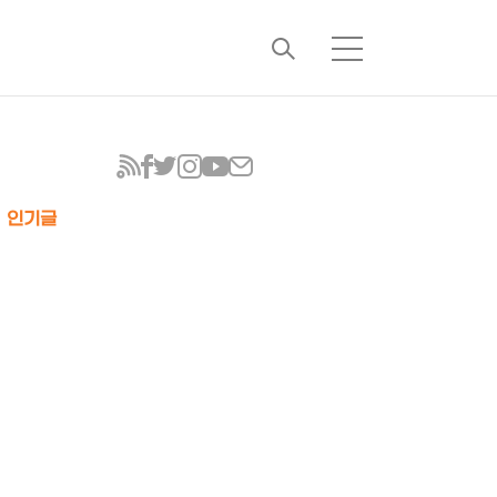
검
메
색
뉴
인기글