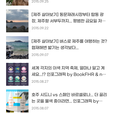
이 여행...
2015.09.25
[제주 살아보기] 동문재래시장부터 탑동 광
장, 제주항 서부두까지... 평범한 금요일 저녁
을 걷다...
2015.09.22
[제주 살아보기] 버스로 제주를 여행하는 것?
협재해변 밟기는 생각보다...
2015.09.07
세계 각지의 이색 지역 축제, 얼마나 알고 계
세요...!? 인포그래픽 by BookFHR & no
pork pies...
2015.08.27
호주 시드니 vs 스페인 바르셀로나... 더 끌리
는 곳을 물색 중이라면... 인포그래픽 by
Way to Stay
2015.08.07