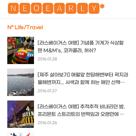
NEO
🅽🅴🅾🅴🅰🆁🅻🆈*
N* Life/Travel
검
메
[라스베이거스 여행] 기념품 가게가 식상할
색
뉴
땐 M&M's, 코카콜라, 허쉬?
2016.01.28
[제주 살아보기] 애월앞 한담해변부터 곽지과
물해변까지... 사색과 함께 하는 해안 산책로
걷기...
2016.01.27
[라스베이거스 여행] 추적추적 비내리던 밤,
프리몬트 스트리트의 반짝임과 오랜만에 조
우하다...
2016.01.26