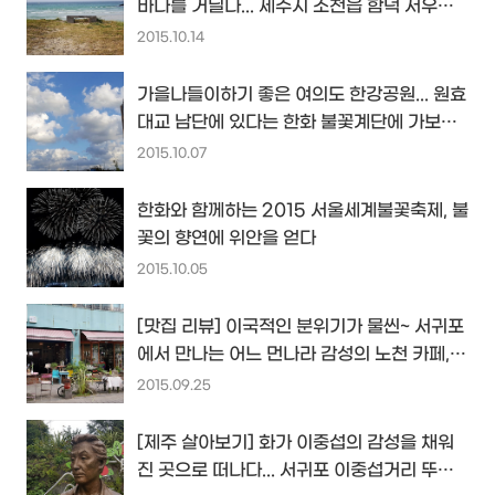
바다를 거닐다... 제주시 조천읍 함덕 서우봉
해변...
2015.10.14
가을나들이하기 좋은 여의도 한강공원... 원효
대교 남단에 있다는 한화 불꽃계단에 가보셨
나요?
2015.10.07
한화와 함께하는 2015 서울세계불꽃축제, 불
꽃의 향연에 위안을 얻다
2015.10.05
[맛집 리뷰] 이국적인 분위기가 물씬~ 서귀포
에서 만나는 어느 먼나라 감성의 노천 카페,
메이비...
2015.09.25
[제주 살아보기] 화가 이중섭의 감성을 채워
진 곳으로 떠나다... 서귀포 이중섭거리 뚜벅