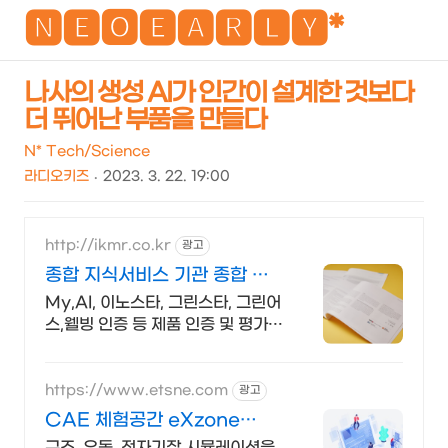
NEO
🅽🅴🅾🅴🅰🆁🅻🆈*
나사의 생성 AI가 인간이 설계한 것보다
더 뛰어난 부품을 만들다
검
메
색
뉴
N* Tech/Science
라디오키즈
2023. 3. 22. 19:00
http://ikmr.co.kr
광고
종합 지식서비스 기관 종합 지
식서비스 기관
My,AI, 이노스타, 그린스타, 그린어
스,웰빙 인증 등 제품 인증 및 평가
운영
https://www.etsne.com
광고
CAE 체험공간 eXzone
ANSYS CAE 해석체험
구조, 유동, 전자기장 시뮬레이션을