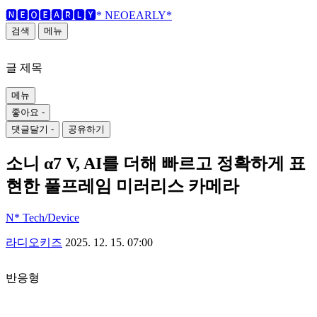
🅽🅴🅾🅴🅰🆁🅻🆈*
NEOEARLY*
검색
메뉴
글 제목
메뉴
좋아요
-
댓글달기
-
공유하기
소니 α7 V, AI를 더해 빠르고 정확하게 표
현한 풀프레임 미러리스 카메라
N* Tech/Device
라디오키즈
2025. 12. 15. 07:00
반응형