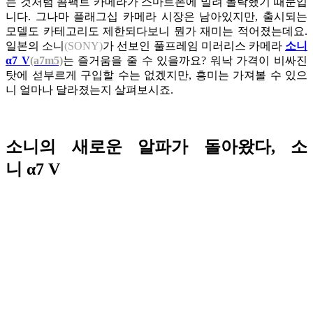
는 것처럼 콤팩트 카메라가 스마트폰에 밀려 몰락했기 때문입
니다. 그나마 플래그십 카메라 시장은 남아있지만, 출시되는
모델도 카테고리도 제한되다보니 뭔가 재미는 적어졌는데요.
일본의 소니
(SONY)
가 선보인 풀프레임 미러리스 카메라
소니
α7 V
(a7m5)
는 즐거움을 줄 수 있을까요? 워낙 가격이 비싸진
탓에 섣부르게 구입할 수는 없겠지만, 흥미는 가져볼 수 있으
니 얼마나 달라졌는지 살펴보시죠.
소니의 새로운 알파가 돌아왔다, 소
니 α7 V