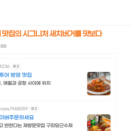
NEOEARLY*
거 맛집의 시그니처 새치버거를 맛보다
7:00
84236
광고
투어 방영 맛집
, 애월과 공항 사이에 위치
bizes/948059
광고
네이버주문하세요
고 반한다는 재방문맛집 구좌당근수제