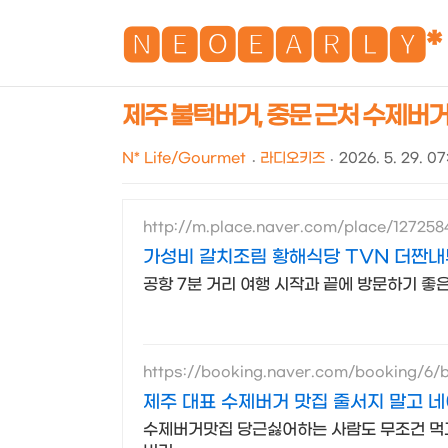
🅽🅴🅾🅴🅰🆁🅻🆈*
제주 불턱버거, 중문 근처 수제버
N* Life/Gourmet
라디오키즈
2026. 5. 29. 0
http://m.place.naver.com/place/12725
가성비 갈치조림 황해식당 TVN 더짠내
공항 7분 거리 여행 시작과 끝에 방문하기 좋은
https://booking.naver.com/booking/6/
제주 대표 수제버거 맛집 줄서지 말고 
수제버거맛집 당근싫어하는 사람도 무조건 먹