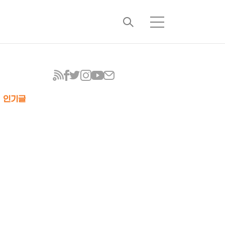
검
메
색
뉴
인기글