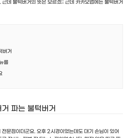
. 근데 불턱버거의 뜻은 모르겠;; 근데 카카오맵에는 불턱버거
턱버거
메뉴를
요
버거 파는 불턱버거
거 전문점이더군요. 오후 2시경이었는데도 대기 손님이 있어