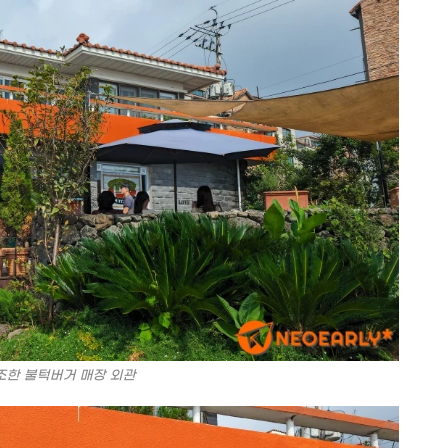
조한 불턱버거 매장 외관