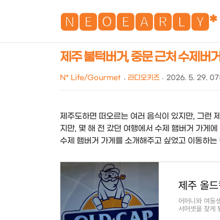
🅽🅴🅾🅴🅰🆁🅻🆈*
제주 불턱버거, 중문 근처 수제버
N* Life/Gourmet
라디오키즈
2026. 5. 29. 0
제주도하면 떠오르는 여러 음식이 있지만, 그런 제
지만, 몇 해 전 갔던 여행에서 수제 햄버거 가게
수제 햄버거 가게를 소개해주고 싶었고 이동하는 
어머니와 여동생
서머셋을 찾게 
을 알차게 사용