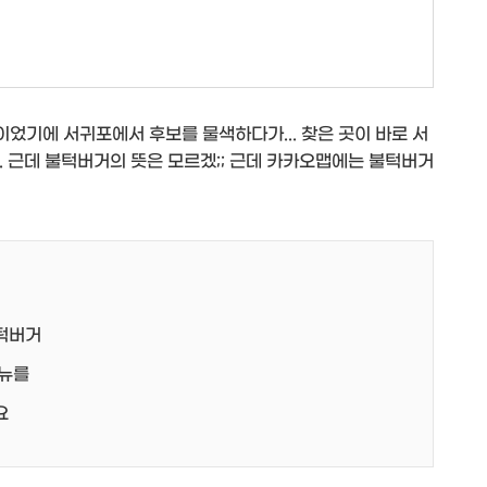
었기에 서귀포에서 후보를 물색하다가... 찾은 곳이 바로 서
. 근데 불턱버거의 뜻은 모르겠;; 근데 카카오맵에는 불턱버거
턱버거
메뉴를
요