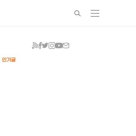
검
메
색
뉴
인기글