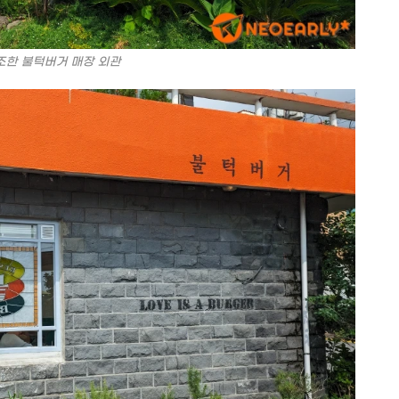
조한 불턱버거 매장 외관