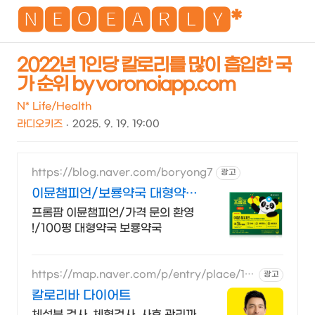
NEO
🅽🅴🅾🅴🅰🆁🅻🆈*
2022년 1인당 칼로리를 많이 흡입한 국
가 순위 by voronoiapp.com
검
메
색
뉴
N* Life/Health
라디오키즈
2025. 9. 19. 19:00
https://blog.naver.com/boryong7
광고
이뮨챔피언/보룡약국 대형약
국/태릉입구,육사 근처
프롬팜 이뮨챔피언/가격 문의 환영
!/100평 대형약국 보룡약국
https://map.naver.com/p/entry/place/13
광고
29932965
칼로리바 다이어트
체성분 검사, 체형검사, 사후 관리까