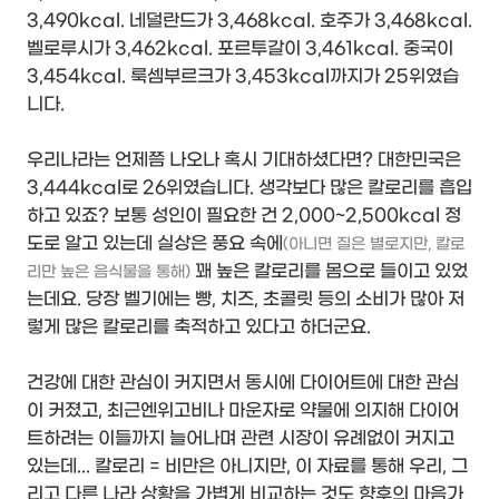
3,490kcal. 네덜란드가 3,468kcal. 호주가 3,468kcal.
벨로루시가 3,462kcal. 포르투갈이 3,461kcal. 중국이
3,454kcal. 룩셈부르크가 3,453kcal까지가 25위였습
니다.
우리나라는 언제쯤 나오나 혹시 기대하셨다면? 대한민국은
3,444kcal로 26위였습니다. 생각보다 많은 칼로리를 흡입
하고 있죠? 보통 성인이 필요한 건 2,000~2,500kcal 정
도로 알고 있는데 실상은 풍요 속에
(아니면 질은 별로지만, 칼로
꽤 높은 칼로리를 몸으로 들이고 있었
리만 높은 음식물을 통해)
는데요. 당장 벨기에는 빵, 치즈, 초콜릿 등의 소비가 많아 저
렇게 많은 칼로리를 축적하고 있다고 하더군요.
건강에 대한 관심이 커지면서 동시에 다이어트에 대한 관심
이 커졌고, 최근엔위고비나 마운자로 약물에 의지해 다이어
트하려는 이들까지 늘어나며 관련 시장이 유례없이 커지고
있는데... 칼로리 = 비만은 아니지만, 이 자료를 통해 우리, 그
리고 다른 나라 상황을 가볍게 비교하는 것도 향후의 마음가