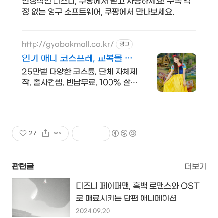
안정적인 디즈니, 쿠팡에서 믿고 사용하세요! 구독 걱
정 없는 영구 소프트웨어, 쿠팡에서 만나보세요.
http://gyobokmall.co.kr/
광고
인기 애니 코스프레, 교복몰 오
늘배송 오늘도착 택배대여
25만벌 다양한 코스튬, 단체 자체제
작, 졸사컨셉, 반납무료, 100% 살균
세탁 졸사 코스프레, 졸업가운 각종
의상대여 25만벌 보유, 100%세탁
반납 무료
27
관련글
더보기
디즈니 페이퍼맨, 흑백 로맨스와 OST
로 매료시키는 단편 애니메이션
2024.09.20