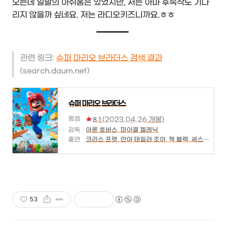
오는데 일말의 아쉬움은 있었지만, 저는 아마 후속작도 기다
리지 않을까 싶네요. 저는 라디오키즈니까요.ㅎㅎ
관련 링크:
슈퍼 마리오 브라더스 검색 결과
(search.daum.net)
슈퍼 마리오 브라더스
평점
(2023.04.26 개봉)
8.1
감독
아론 호바스, 마이클 젤레닉
출연
크리스 프랫, 안야 테일러 조이, 잭 블랙, 세스 로건, 찰리 데이, 키건 마이클 키, 프레드 아미센, 세바스찬 매니스칼코, 찰스 마티넷, 케빈 마이클 리차드슨
53