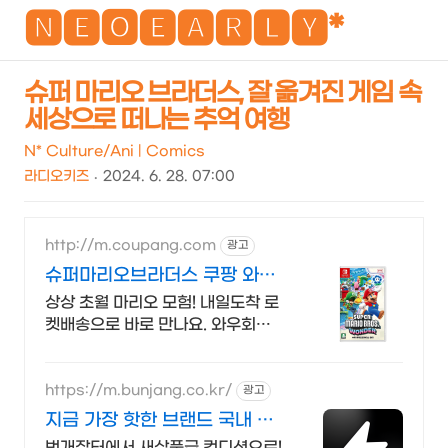
NEO
🅽🅴🅾🅴🅰🆁🅻🆈*
슈퍼 마리오 브라더스, 잘 옮겨진 게임 속
세상으로 떠나는 추억 여행
검
메
색
뉴
N* Culture/Ani | Comics
라디오키즈
2024. 6. 28. 07:00
http://m.coupang.com
광고
슈퍼마리오브라더스 쿠팡 와우
회원 무료배송
상상 초월 마리오 모험! 내일도착 로
켓배송으로 바로 만나요. 와우회원
무료배송과 쉬운 반품. 닌텐도 스위
치 게임 특가!
https://m.bunjang.co.kr/
광고
지금 가장 핫한 브랜드 국내 최
대 브랜드 중고거래
번개장터에서 새상품급 컨디션으로!