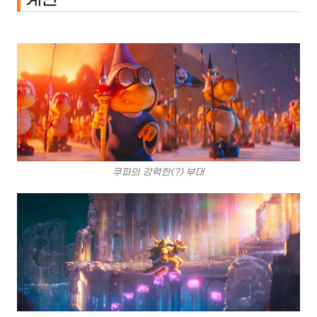
계관
쿠파의 강력한(?) 부대