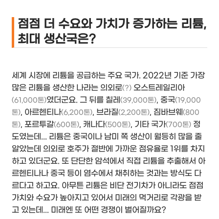
점점 더 수요와 가치가 증가하는 리튬,
최대 생산국은?
세계 시장에 리튬을 공급하는 주요 국가. 2022년 기준 가장
많은 리튬을 생산한 나라는 의외로
오스트레일리아
(?)
였더군요. 그 뒤를 칠레
, 중국
(61,000톤)
(39,000톤)
(19,000
, 아르헨티나
, 브라질
, 짐바브웨
톤)
(6,200톤)
(2,200톤)
(800
, 포르투갈
, 캐나다
, 기타 국가
정
톤)
(600톤)
(500톤)
(700톤)
도였는데... 리튬은 중국이나 남미 쪽 생산이 월등히 많을 줄
알았는데 의외로 호주가 절반에 가까운 점유율로 1위를 차지
하고 있더군요. 또 단단한 암석에서 직접 리튬을 추출해서 아
르헨티나나 중국 등이 염수에서 채취하는 것과는 방식도 다
르다고 하고요. 아무튼 리튬은 비단 전기차가 아니라도 점점
가치와 수요가 높아지고 있어서 미래의 먹거리로 각광을 받
고 있는데... 미래엔 또 어떤 경쟁이 벌어질까요?