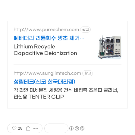
http://www.pureechem.com
광고
폐배터리 리튬회수 망초 제거
축전식 탈염/ 농축/ 퓨리켐
Lithium Recycle
Capacitive Deionization 탄
산리튬
http://www.sunglimtech.com
광고
성림테크(신코 한국대리점)
각 라인 미세분진 세정용 건식 비접촉 초음파 클리너,
연신용 TENTER CLIP
28