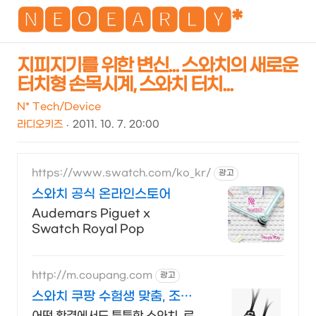
NEO
🅽🅴🅾🅴🅰🆁🅻🆈*
지피지기를 위한 변신... 스와치의 새로운
터치형 손목시계, 스와치 터치...
검
메
색
뉴
N* Tech/Device
라디오키즈
2011. 10. 7. 20:00
https://www.swatch.com/ko_kr/
광고
스와치 공식 온라인스토어
Audemars Piguet x
Swatch Royal Pop
http://m.coupang.com
광고
스와치 쿠팡 수험생 맞춤, 조용
한 시계
어떤 환경에서도 튼튼한 스와치, 로