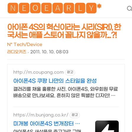
NEO
🅽🅴🅾🅴🅰🆁🅻🆈*
아이폰 4S의 혁신이라는 시리(SIRI), 한
국서는 애플 스토어 꼴나지 않을까...?!
N* Tech/Device
라디오키즈
2011. 10. 10. 08:03
http://m.coupang.com
광고
아이폰4S 쿠팡 나만의 스타일을 완성
갤러리를 채울 훌륭한 사진. 아이폰4S, 와우회원 무료
배송으로 만나보세요. 흔하지 않은 특별한 디자인! 지
금 쿠팡에서 다양한 휴대폰 모델을 만나보세요.
https://m.bunjang.co.kr/
광고
미개봉 아이폰4S 번개장터 국
내 최대 브랜드 중고거래
아이폰4S 새상품을 중고가로 구매