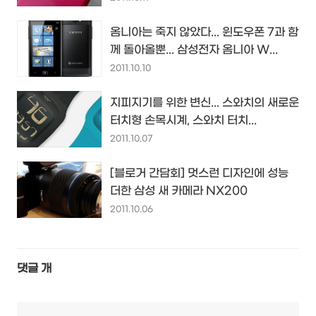
옴니아는 죽지 않았다... 윈도우폰 7과 함
께 돌아올뿐... 삼성전자 옴니아 W...
2011.10.10
지피지기를 위한 변신... 스와치의 새로운
터치형 손목시계, 스와치 터치...
2011.10.07
[블로거 간담회] 멋스런 디자인에 성능
더한 삼성 새 카메라 NX200
2011.10.06
댓글
개