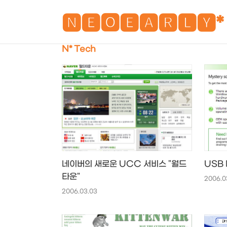
🅽🅴🅾🅴🅰🆁🅻🆈*
N* Tech
네이버의 새로운 UCC 서비스 "월드
USB 
타운"
2006.0
2006.03.03