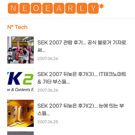
NEO
🅽🅴🅾🅴🅰🆁🅻🆈*
N* Tech
검
메
SEK 2007 관람 후기... 공식 블로거 기자로
색
뉴
써...
2007.06.26
SEK 2007 뒤늦은 후기(3)... IT테크노마트
& 기타 부스들...
2007.06.26
SEK 2007 뒤늦은 후기(2)... 눈에 띄는 부
스들...
2007.06.25