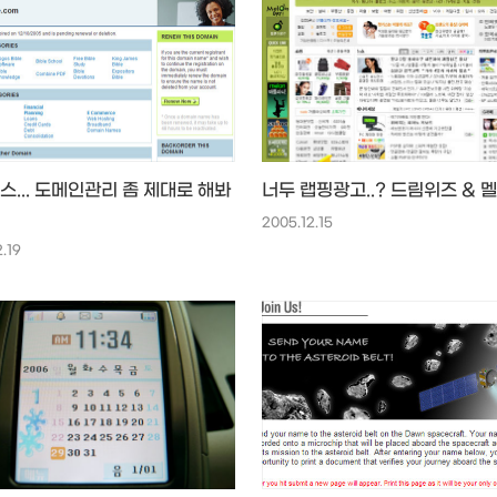
스... 도메인관리 좀 제대로 해봐
너두 랩핑광고..? 드림위즈 & 
2005.12.15
.19