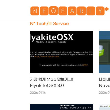
🅽🅴🅾🅴🅰🆁🅻🆈*
N* Tech/IT Service
가장 쉽게 Mac 맛보기...!!
네이버
FlyakiteOSX 3.0
Nave
2006.01.16
2006.0