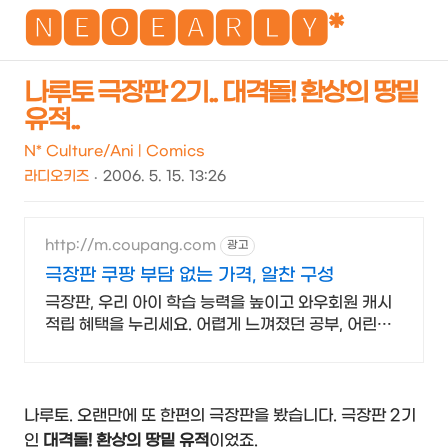
NEO
🅽🅴🅾🅴🅰🆁🅻🆈*
나루토 극장판 2기.. 대격돌! 환상의 땅밑
유적..
검
메
색
뉴
N* Culture/Ani | Comics
라디오키즈
2006. 5. 15. 13:26
http://m.coupang.com
광고
극장판 쿠팡 부담 없는 가격, 알찬 구성
극장판, 우리 아이 학습 능력을 높이고 와우회원 캐시
적립 혜택을 누리세요. 어렵게 느껴졌던 공부, 어린이
도서, 재미있게 시작해 학습 습관을 길러주세요.
나루토. 오랜만에 또 한편의 극장판을 봤습니다. 극장판 2기
인
대격돌! 환상의 땅밑 유적
이었죠.