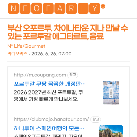
NEO
🅽🅴🅾🅴🅰🆁🅻🆈*
부산 오포르투. 차이나타운 지나 만날 수
있는 포르투갈 에그타르트, 음료
검
메
색
뉴
N* Life/Gourmet
라디오키즈
2026. 6. 26. 07:00
http://m.coupang.com
광고
포르투갈 쿠팡 꼼꼼한 개정판으
로 안심
2026 2027년 최신 포르투갈, 쿠
팡에서 가장 빠르게 만나보세요.
https://clubmojo.hanatour.com/
광고
하나투어 스페인여행의 모든것
하나투어 공식인증 예약센터
스페인&포르투갈, 패키지, 자유여