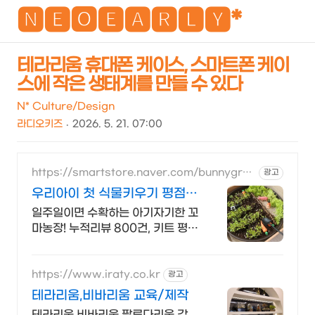
NEO
🅽🅴🅾🅴🅰🆁🅻🆈*
테라리움 휴대폰 케이스, 스마트폰 케이
스에 작은 생태계를 만들 수 있다
검
메
색
뉴
N* Culture/Design
라디오키즈
2026. 5. 21. 07:00
https://smartstore.naver.com/bunnygrou
광고
nd
우리아이 첫 식물키우기 평점
4.9, 리뷰수800개
일주일이면 수확하는 아기자기한 꼬
마농장! 누적리뷰 800건, 키트 평점
4.9!
https://www.iraty.co.kr
광고
테라리움,비바리움 교육/제작
테라리움,비바리움,팔루다리움 강