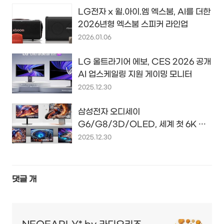
LG전자 x 윌.아이.엠 엑스붐, AI를 더한
2026년형 엑스붐 스피커 라인업
2026.01.06
LG 울트라기어 에보, CES 2026 공개
AI 업스케일링 지원 게이밍 모니터
2025.12.30
삼성전자 오디세이
G6/G8/3D/OLED, 세계 첫 6K 게
이밍 모니터까지
2025.12.30
댓글
개