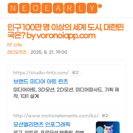
NEO
🅽🅴🅾🅴🅰🆁🅻🆈*
인구 100만 명 이상의 세계 도시, 대한민
국은? by voronoiapp.com
검
메
색
뉴
N* Life
라디오키즈
2025. 8. 21. 19:00
https://studio-lintz.com/
광고
브랜드 미디어 아트 린츠
미디어아트, 3D모션, 2D모션, 미디어파사드, 기획 제
작, 1대1 설계
http://www.motionelements.com/ko/
광고
모션엘리먼츠 인포그래픽
로고, 인트로, 프로모션 템플릿, 한번