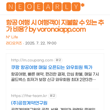
NEO
🅽🅴🅾🅴🅰🆁🅻🆈*
항공 여행 시 여행객이 지불할 수 있는 추
가 비용? by voronoiapp.com
검
메
색
뉴
N* Life
라디오키즈
2025. 7. 22. 19:00
http://m.coupang.com
광고
쿠팡 항공여행 매일 오픈되는 와우회원 특가
항공여행, 빠른 예약, 편리한 결제, 안심 환불, 매일 7시
골드박스 최저가 보장 신규 와우회원 최대 2만3천원
쿠폰팩+5% 추가적립 혜택! 여행도 이제 쿠팡에서!
https://the-team.kr
광고
(주)공정계약연구원
공정계약연구원은 공정, 비용, 계약과 관련된 클레임