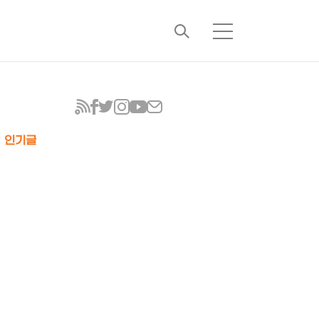
검
메
색
뉴
인기글