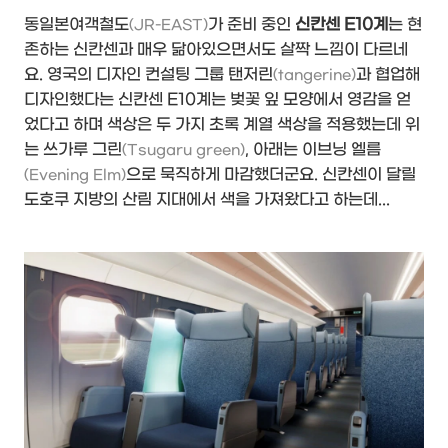
동일본여객철도
가 준비 중인
신칸센 E10계
는 현
(JR-EAST)
존하는 신칸센과 매우 닮아있으면서도 살짝 느낌이 다르네
요. 영국의 디자인 컨설팅 그룹 탠저린
과 협업해
(tangerine)
디자인했다는 신칸센 E10계는 벚꽃 잎 모양에서 영감을 얻
었다고 하며 색상은 두 가지 초록 계열 색상을 적용했는데 위
는 쓰가루 그린
, 아래는 이브닝 엘름
(Tsugaru green)
으로 묵직하게 마감했더군요. 신칸센이 달릴
(Evening Elm)
도호쿠 지방의 산림 지대에서 색을 가져왔다고 하는데...