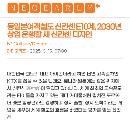
NEO
🅽🅴🅾🅴🅰🆁🅻🆈*
동일본여객철도 신칸센 E10계, 2030년
상업 운행할 새 신칸센 디자인
검
메
색
뉴
N* Culture/Design
라디오키즈
2025. 3. 19. 07:00
대한민국 철도의 대표 아이콘이라고 하면 단연 고속열차인
KTX를 꼽을 수 있을 텐데요. 옆나라 일본에는 같은 위치에
서 신칸센
이 달리고 있습니다. 세계 최초의 고속철도
(新幹線)
라는 타이틀을 가지고 있는 데다 거미줄처럼 펼쳐진 도로와
더 빠른 항공편과도 경쟁하며 정시 출발, 정시 도착이라는 개
념을 세우며 세계 철도의 흐름을 바꿨다는 평가를 받는 신칸
센.