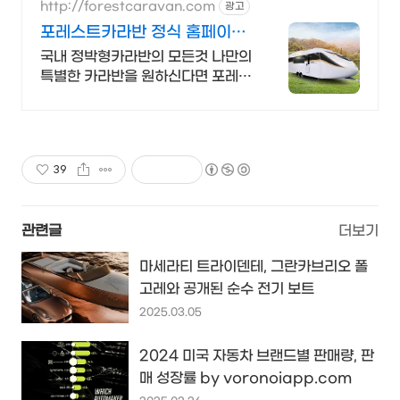
가능!
http://forestcaravan.com
광고
포레스트카라반 정식 홈페이지
(주)포레스트카라반 본사
국내 정박형카라반의 모든것 나만의
특별한 카라반을 원하신다면 포레스
트카라반 입니다
39
관련글
더보기
마세라티 트라이덴테, 그란카브리오 폴
고레와 공개된 순수 전기 보트
2025.03.05
2024 미국 자동차 브랜드별 판매량, 판
매 성장률 by voronoiapp.com