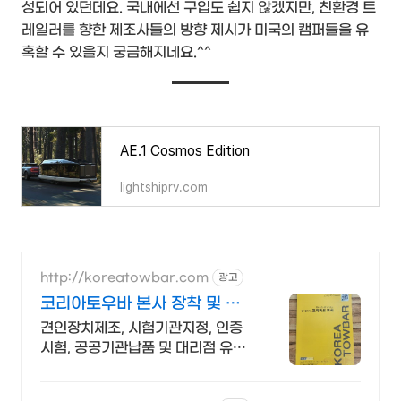
성되어 있던데요. 국내에선 구입도 쉽지 않겠지만, 친환경 트
레일러를 향한 제조사들의 방향 제시가 미국의 캠퍼들을 유
혹할 수 있을지 궁금해지네요.^^
AE.1 Cosmos Edition
lightshiprv.com
http://koreatowbar.com
광고
코리아토우바 본사 장착 및 대
리점 문의 환영
견인장치제조, 시험기관지정, 인증
시험, 공공기관납품 및 대리점 유통,
장착 제조사 자체인증센터 운영 /
차량 구조변경 없이 견인장치 인증