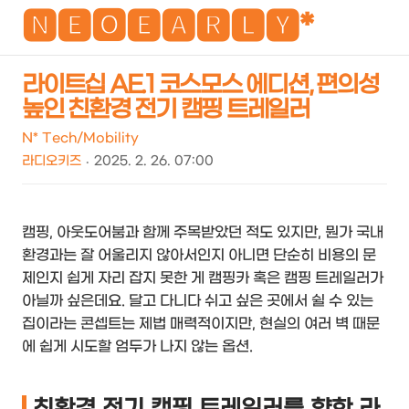
NEO
🅽🅴🅾🅴🅰🆁🅻🆈*
라이트십 AE.1 코스모스 에디션, 편의성
높인 친환경 전기 캠핑 트레일러
검
메
색
뉴
N* Tech/Mobility
라디오키즈
2025. 2. 26. 07:00
캠핑, 아웃도어붐과 함께 주목받았던 적도 있지만, 뭔가 국내
환경과는 잘 어울리지 않아서인지 아니면 단순히 비용의 문
제인지 쉽게 자리 잡지 못한 게 캠핑카 혹은 캠핑 트레일러가
아닐까 싶은데요. 달고 다니다 쉬고 싶은 곳에서 쉴 수 있는
집이라는 콘셉트는 제법 매력적이지만, 현실의 여러 벽 때문
에 쉽게 시도할 엄두가 나지 않는 옵션.
친환경 전기 캠핑 트레일러를 향한 라