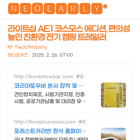
NEO
🅽🅴🅾🅴🅰🆁🅻🆈*
라이트십 AE.1 코스모스 에디션, 편의성
높인 친환경 전기 캠핑 트레일러
검
메
색
뉴
N* Tech/Mobility
라디오키즈
2025. 2. 26. 07:00
http://koreatowbar.com
광고
코리아토우바 본사 장착 및 대
리점 문의 환영
견인장치제조, 시험기관지정, 인증
시험, 공공기관납품 및 대리점 유통,
장착 제조사 자체인증센터 운영 /
차량 구조변경 없이 견인장치 인증
가능!
http://forestcaravan.com
광고
포레스트카라반 정식 홈페이지
(주)포레스트카라반 본사
국내 정박형카라반의 모든것 나만의