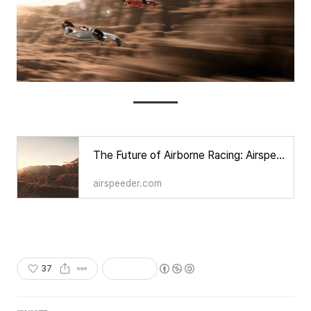
The Future of Airborne Racing: Airspeeder and HOK reveal Modular Race Vertiport design
airspeeder.com
37