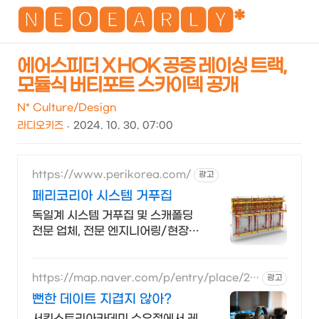
NEO
🅽🅴🅾🅴🅰🆁🅻🆈*
에어스피더 X HOK 공중 레이싱 트랙,
모듈식 버티포트 스카이덱 공개
검
메
색
뉴
N* Culture/Design
라디오키즈
2024. 10. 30. 07:00
https://www.perikorea.com/
광고
페리코리아 시스템 거푸집
독일계 시스템 거푸집 및 스캐폴딩
전문 업체, 전문 엔지니어링/현장
감독
https://map.naver.com/p/entry/place/20
광고
89196660
뻔한 데이트 지겹지 않아?
서킷스토리아카데미 수유점에서 레