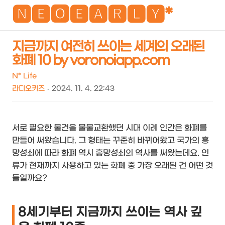
NEO
🅽🅴🅾🅴🅰🆁🅻🆈*
지금까지 여전히 쓰이는 세계의 오래된
화폐 10 by voronoiapp.com
검
메
색
뉴
N* Life
라디오키즈
2024. 11. 4. 22:43
서로 필요한 물건을 물물교환했던 시대 이례 인간은 화폐를
만들어 써왔습니다. 그 형태는 꾸준히 바뀌어왔고 국가의 흥
망성쇠에 따라 화폐 역시 흥망성쇠의 역사를 써왔는데요. 인
류가 현재까지 사용하고 있는 화폐 중 가장 오래된 건 어떤 것
들일까요?
8세기부터 지금까지 쓰이는 역사 깊