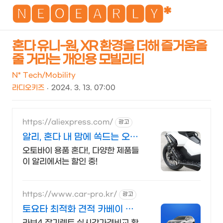
NEO
🅽🅴🅾🅴🅰🆁🅻🆈*
혼다 유니-원, XR 환경을 더해 즐거움을
줄 거라는 개인용 모빌리티
검
메
색
뉴
N* Tech/Mobility
라디오키즈
2024. 3. 13. 07:00
https://aliexpress.com/
광고
알리, 혼다 내 맘에 쏙드는 오늘
의 특가
오토바이 용품 혼다!, 다양한 제품들
이 알리에서는 할인 중!
https://www.car-pro.kr/
광고
토요타 최적화 견적 카베이 토
요타 특가차량 무료견적
라브4 장기렌트 실시간가격비교 확