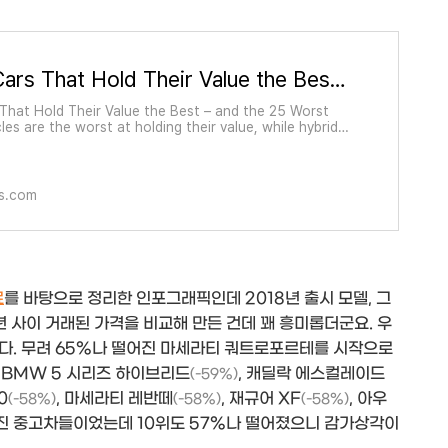
Top 25 Cars That Hold Their Value the Best – and the 25 Worst - iSeeCars.com
That Hold Their Value the Best – and the 25 Worst
cles are the worst at holding their value, while hybrids,
and trucks depreciate the least By iSeeCars ·
 2023
s.com
료
를 바탕으로 정리한 인포그래픽인데 2018년 출시 모델, 그
년 사이 거래된 가격을 비교해 만든 건데 꽤 흥미롭더군요. 우
다. 무려 65%나 떨어진 마세라티 쿼트로포르테를 시작으로
, BMW 5 시리즈 하이브리드
, 캐딜락 에스컬레이드
(-59%)
0
, 마세라티 레반떼
, 재규어 XF
, 아우
(-58%)
(-58%)
(-58%)
진 중고차들이었는데 10위도 57%나 떨어졌으니 감가상각이