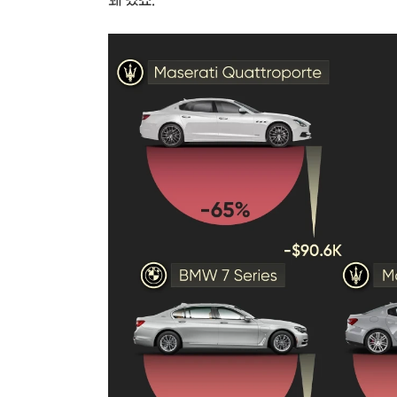
꽤 컸죠.