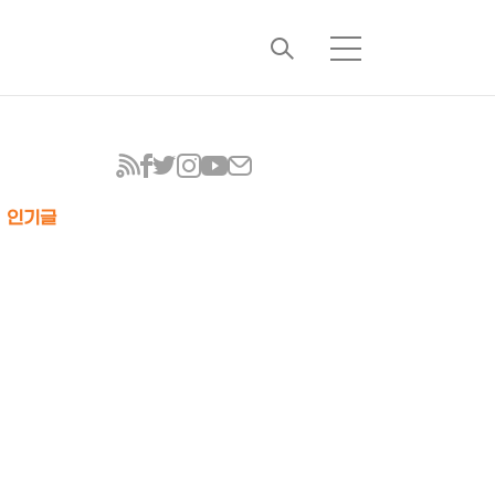
검
메
색
뉴
인기글