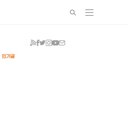
검
메
색
뉴
인기글