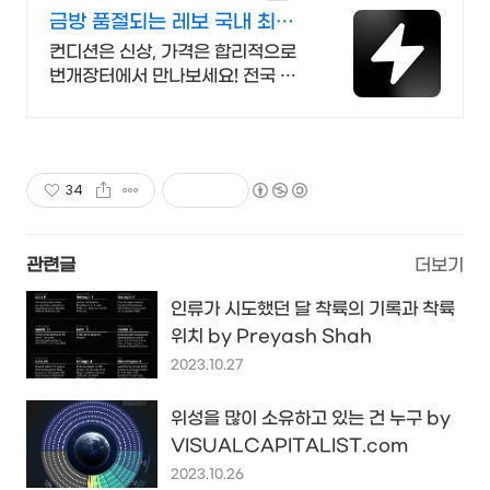
금방 품절되는 레보 국내 최대
브랜드 중고거래
컨디션은 신상, 가격은 합리적으로
번개장터에서 만나보세요! 전국 각
지에서 올라오는 전국구 최다 상품
매일 10만 개 이상의 신규 상품 업로
드
34
관련글
더보기
인류가 시도했던 달 착륙의 기록과 착륙
위치 by Preyash Shah
2023.10.27
위성을 많이 소유하고 있는 건 누구 by
VISUALCAPITALIST.com
2023.10.26