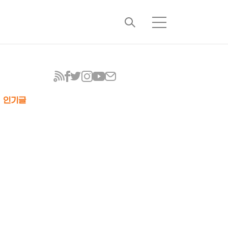
검
메
색
뉴
인기글