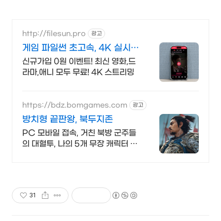
http://filesun.pro
광고
게임 파일썬 초고속, 4K 실시간
보기!
신규가입 0원 이벤트! 최신 영화,드
라마,애니 모두 무료! 4K 스트리밍
https://bdz.bomgames.com
광고
방치형 끝판왕, 북두지존
PC 모바일 접속, 거친 북방 군주들
의 대혈투, 나의 5개 무장 캐릭터 동
시 전투
31