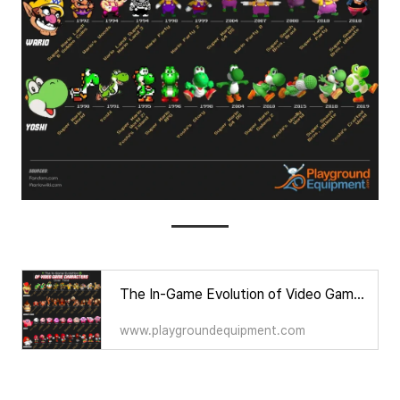
The In-Game Evolution of Video Game Characters Over Time | PlaygroundEquipment.com
www.playgroundequipment.com