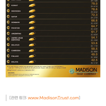
[관련 링크:
www.MadisonTrust.com
]