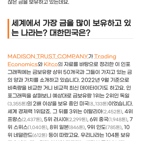
잖은 금을 보유하고 있는데요.
세계에서 가장 금을 많이 보유하고 있
는 나라는? 대한민국은?
MADISON TRUST COMPANY
가
Trading
Economics
와
Kitco
의 자료를 바탕으로 정리한 이 인포
그래픽에는 금보유량 상위 50개국과 그들이 가지고 있는 금
의 양과 가치를 소개하고 있습니다. 2022년 9월 기준으로
비축량을 비교한 거니 비교적 최신 데이터이기도 하고요. 인
포그래픽을 살펴보니 예상대로 금보유랑 1위는 2위인 독일
의 2배 이상을 보유 중인 미국
이었습니다.
(3,355톤)
(8,,133톤)
세계 경제력 1위답죠. 그 뒤를 3위는 이탈리아
, 4위
(2,452톤)
프랑스
, 5위 러시아
, 6위 중국
, 7
(2,437톤)
(2,299톤)
(1,948톤)
위 스위스
, 8위 일본
, 9위 인도
, 10
(1,040톤)
(846톤)
(785톤)
위 네덜란드
등이 따랐고요. 우리나라는 104톤 보유
(612톤)