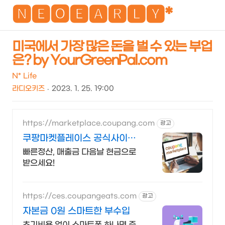
NEO
🅽🅴🅾🅴🅰🆁🅻🆈*
미국에서 가장 많은 돈을 벌 수 있는 부업
은? by YourGreenPal.com
검
메
색
뉴
N* Life
라디오키즈
2023. 1. 25. 19:00
https://marketplace.coupang.com
광고
쿠팡마켓플레이스 공식사이트
쿠팡 공식 입점사이트
빠른정산, 매출금 다음날 현금으로
받으세요!
https://ces.coupangeats.com
광고
자본금 0원 스마트한 부수입
초기비용 없이 스마트폰 하나면 준