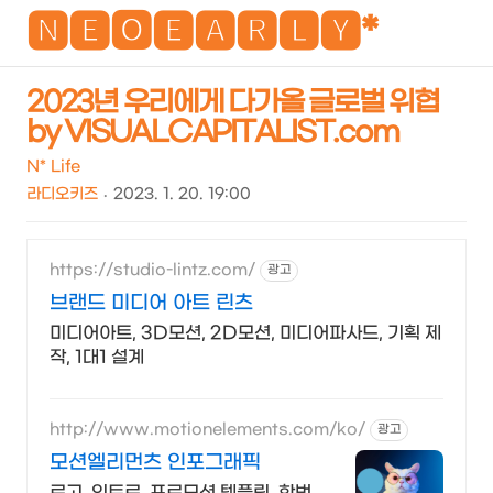
NEO
🅽🅴🅾🅴🅰🆁🅻🆈*
2023년 우리에게 다가올 글로벌 위협
by VISUALCAPITALIST.com
검
메
색
뉴
N* Life
라디오키즈
2023. 1. 20. 19:00
https://studio-lintz.com/
광고
브랜드 미디어 아트 린츠
미디어아트, 3D모션, 2D모션, 미디어파사드, 기획 제
작, 1대1 설계
http://www.motionelements.com/ko/
광고
모션엘리먼츠 인포그래픽
로고, 인트로, 프로모션 템플릿, 한번