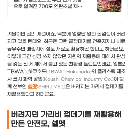
으로 알려진 700도 연탄초벌 제주
돼지 전문점
겨울이면 굴의 계절이죠. 덕분에 엄청난 양의 굴껍질이 버려
지고 있을 텐데요. 최근엔 그런 굴껍데기를 건축자재나 비료,
공유수면 매립지에 성토 재료로 활용하곤 한다고 하더군요.
이렇게 그간 신경 쓰지 않았던 자원의 재활용에 대해서 관심
을 갖는 전 세계에서 불고 있는 친환경 트렌드인데요. 일본의
TBWA＼하쿠호도
와 플라스틱 제조
(TBWA＼Hakuhodo)
사 코시 화학 공업
이 함
(Koushi Chemical Industry Co.)
께 선보인
쉘멧
은 버려지는 가리비 껍데기를
(SHELLMET)
재활용했다고 하더군요.
버려지던 가리비 껍데기를 재활용해
만든 안전모, 쉘멧