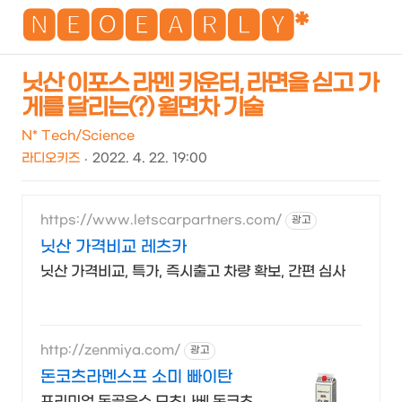
NEO
🅽🅴🅾🅴🅰🆁🅻🆈*
닛산 이포스 라멘 카운터, 라면을 싣고 가
게를 달리는(?) 월면차 기술
검
메
색
뉴
N* Tech/Science
라디오키즈
2022. 4. 22. 19:00
https://www.letscarpartners.com/
광고
닛산 가격비교 레츠카
닛산 가격비교, 특가, 즉시출고 차량 확보, 간편 심사
http://zenmiya.com/
광고
돈코츠라멘스프 소미 빠이탄
프리미엄 돈골육수 모츠나베 돈코츠