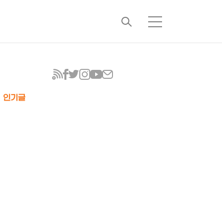
검
메
색
뉴
인기글