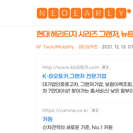
🅽🅴🅾🅴🅰🆁🅻🆈*
현대 헤리티지 시리즈 그랜저, 뉴
N* Tech/Mobility
라디오키즈
2021. 12. 13. 0
http://www.kb오토카.com
광고
K-B오토카,그랜저 전문기업
대기업인증중고차, 그랜저기업, 보험이력조회,
차 7만대이상! 찾아가는 홈서비스! 낮은 할
https://carone.co.kr
광고
카원
신차견적의 새로운 기준, No.1 카원