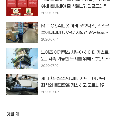
위해 준비해야 할 식물...?! 인포그래픽
by GreenhousePeople.co.uk
2020.07.20
MIT CSAIL X 아바 로보틱스, 스스로
돌아다니며 UV-C 자외선 살균으로 코
로나19와 싸우는 로봇을 내놓다...
2020.07.14
노이즈 아키텍츠 시부야 하이퍼 캐스트.
2... 지속 가능한 도시를 위해 로봇, 드론
과의 공존을 꿈꾸는 마천루...
2020.07.10
제퍼 항공우주의 제퍼 시트... 이코노미
좌석의 불편함을 개선하고 코로나19의
사회적 거리두기까지 고려하다...
2020.07.07
댓글
개