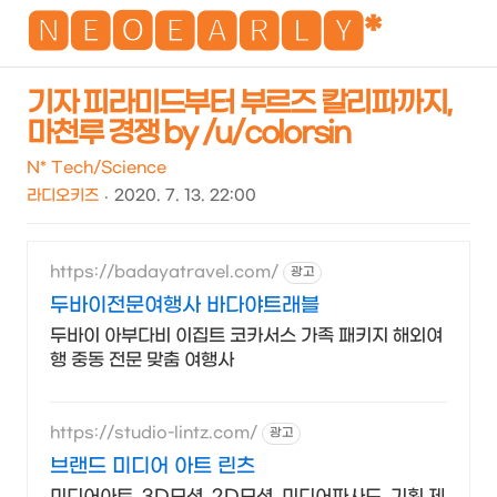
NEO
🅽🅴🅾🅴🅰🆁🅻🆈*
기자 피라미드부터 부르즈 칼리파까지,
마천루 경쟁 by /u/colorsin
검
메
색
뉴
N* Tech/Science
라디오키즈
2020. 7. 13. 22:00
https://badayatravel.com/
광고
두바이전문여행사 바다야트래블
두바이 아부다비 이집트 코카서스 가족 패키지 해외여
행 중동 전문 맞춤 여행사
https://studio-lintz.com/
광고
브랜드 미디어 아트 린츠
미디어아트, 3D모션, 2D모션, 미디어파사드, 기획 제