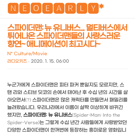
NEO
🅽🅴🅾🅴🅰🆁🅻🆈*
스파이더맨: 뉴 유니버스... 멀티버스에서
튀어나온 스파이더맨들의 사랑스러운
검
메
향연~ 애니메이션이 최고시다~
색
뉴
N* Culture/Movie
라디오키즈
2020. 1. 15. 06:00
누군가에게 스파이더맨은 피터 파커 뿐일지도 모르지만, 스
탠 리와 스티브 딧코의 손에서 태어난 후 수십 년의 시간을 살
아오면서
스파이더맨은 많은 캐릭터를 만들면서 패밀리를
(?)
늘려왔습니다. 우리나라에서 이름이 살짝 이상하게 바뀌긴
했지만,
스파이더맨: 뉴 유니버스
(Spider-Man: Into the
는 그렇게 수십 년간 사람들에게 사랑받았던
Spider-Verse)
다양한 스파이더맨이 한꺼번에 등장하는 흥미로운 영화입니