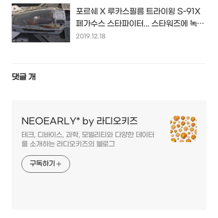
포르쉐 X 루카스필름 트라이윙 S-91X
페가수스 스타파이터... 스타워즈에 녹아
든 포르쉐 911, 타이칸 DNA...
2019.12.18
댓글
개
NEOEARLY* by 라디오키즈
테크, 디바이스, 과학, 모빌리티와 다양한 데이터
를 소개하는 라디오키즈의 블로그
구독하기