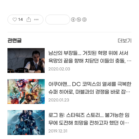
국구 최다 상품 매일 10만 개 이상의
신규 상품 업로드
14
관련글
더보기
남산의 부장들... 거짓된 혁명 위에 서서
욕망의 끝을 향해 치닫던 이들의 충돌, 그
들의 추악한 최후 톺아보기...
2020.02.03
아쿠아맨... DC 코믹스의 열세를 극복한
슈퍼 히어로, 마블과의 경쟁을 바로 잡을
균형자가 될 수 있을까?
2020.01.23
로그 원: 스타워즈 스토리... 불가능한 임
무에 도전해 희망을 전하고자 했던 이름
없는 영웅들의 이야기...
2019.12.31