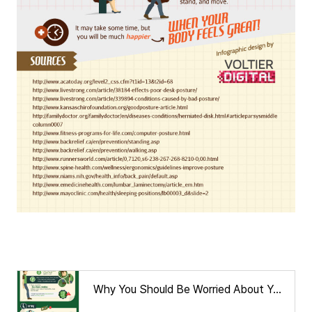
Why You Should Be Worried About Your Posture | Daily InfographicDaily Infographic