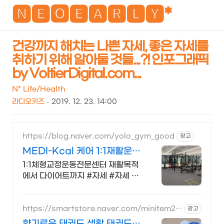
NEO
🅽🅴🅾🅴🅰🆁🅻🆈*
건강까지 해치는 나쁜 자세, 좋은 자세를
취하기 위해 알아둘 것들...?! 인포그래픽
검
메
by VoltierDigital.com...
색
뉴
N* Life/Health
라디오키즈
2019. 12. 23. 14:00
https://blog.naver.com/yolo_gym_good
광고
MEDI-Kcal 케어 1:1재활운동
전문센터
1:1체형교정운동전문센터 재활목적
에서 다이어트까지 #자세 #자세 재
활운동 자세교정 수성구재활 범어동
재활 대구재활 대구교정
https://smartstore.naver.com/minitem20
광고
25
향기로운 태권도 생활 태권도