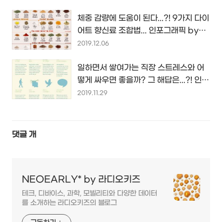
체중 감량에 도움이 된다...?! 9가지 다이
어트 향신료 조합법... 인포그래픽 by
WomenHealthMag.com...
2019.12.06
일하면서 쌓여가는 직장 스트레스와 어
떻게 싸우면 좋을까? 그 해답은...?! 인포
그래픽 by Unum.co.uk...
2019.11.29
댓글
개
NEOEARLY* by 라디오키즈
테크, 디바이스, 과학, 모빌리티와 다양한 데이터
를 소개하는 라디오키즈의 블로그