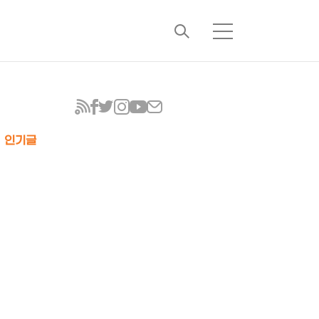
검
메
색
뉴
인기글