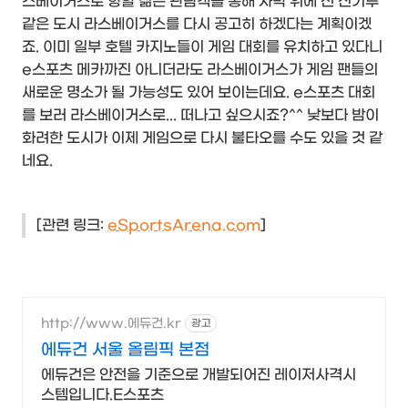
스베이거스로 향할 젊은 관람객을 통해 사막 위에 선 신기루
같은 도시 라스베이거스를 다시 공고히 하겠다는 계획이겠
죠. 이미 일부 호텔 카지노들이 게임 대회를 유치하고 있다니
e스포츠 메카까진 아니더라도 라스베이거스가 게임 팬들의
새로운 명소가 될 가능성도 있어 보이는데요. e스포츠 대회
를 보러 라스베이거스로... 떠나고 싶으시죠?^^ 낮보다 밤이
화려한 도시가 이제 게임으로 다시 불타오를 수도 있을 것 같
네요.
[관련 링크:
eSportsArena.com
]
http://www.에듀건.kr
광고
에듀건 서울 올림픽 본점
에듀건은 안전을 기준으로 개발되어진 레이저사격시
스템입니다.E스포츠