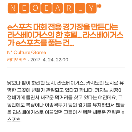
NEO
🅽🅴🅾🅴🅰🆁🅻🆈*
e스포츠 대회 전용 경기장을 만든다는
라스베이거스의 한 호텔... 라스베이거스
검
메
가 e스포츠를 품는 건...
색
뉴
N* Culture/Game
라디오키즈
2017. 4. 24. 22:00
낮보다 밤이 화려한 도시, 라스베이거스. 카지노의 도시로 유
명한 그곳에 변화가 관찰되고 있다고 합니다. 카지노 시장이
정체기에 들면서 새로운 먹거리를 찾고 있다는 얘긴데요. 그
동안에도 복싱이나 이종격투기 등의 경기를 유치하면서 팬들
을 라스베이거스로 이끌었던 그들이 선택한 새로운 전략은 e
스포츠.