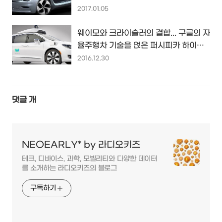
SNS도 할 수 있는 미니밴...
2017.01.05
웨이모와 크라이슬러의 결합... 구글의 자
율주행차 기술을 얹은 퍼시피카 하이브
리드 미니밴을 선보이다...
2016.12.30
댓글
개
NEOEARLY* by 라디오키즈
테크, 디바이스, 과학, 모빌리티와 다양한 데이터
를 소개하는 라디오키즈의 블로그
구독하기