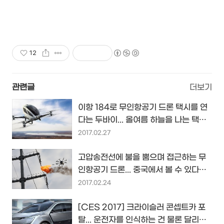
12
관련글
더보기
이항 184로 무인항공기 드론 택시를 연
다는 두바이... 올여름 하늘을 나는 택시
를 타고 싶다면 그곳으로...
2017.02.27
고압송전선에 불을 뿜으며 접근하는 무
인항공기 드론... 중국에서 볼 수 있다는
이 상황의 비밀은...?!
2017.02.24
[CES 2017] 크라이슬러 콘셉트카 포
탈... 운전자를 인식하는 건 물론 달리며