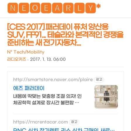
NEO
🅽🅴🅾🅴🅰🆁🅻🆈*
[CES 2017] 패러데이 퓨처 양산용
SUV, FF91... 테슬라와 본격적인 경쟁을
검
메
준비하는 새 전기자동차...
색
뉴
N* Tech/Mobility
라디오키즈
2017. 1. 13. 06:00
http://smartstore.naver.com/plaire
광고
에즈 패러데이
내몸에 딱맞는 맞춤형 조절 의자! 인
체공학적 설계로 장시간 불편함 없
이 편안하게
https://rncrentacar.com
광고
RNC 신차 장기렌트 리스 신차 구매의 새로운