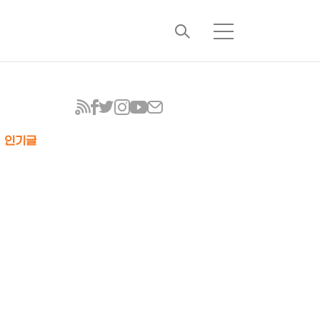
검
메
색
뉴
인기글