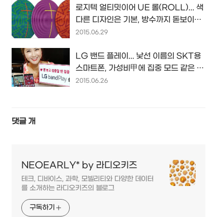
로지텍 얼티밋이어 UE 롤(ROLL)... 색
다른 디자인은 기본, 방수까지 돋보이는
블루투스 스피커...
2015.06.29
LG 밴드 플레이... 낯선 이름의 SKT용
스마트폰, 가성비甲에 집중 모드 같은 차
별화도 돋보인다...
2015.06.26
댓글
개
NEOEARLY* by 라디오키즈
테크, 디바이스, 과학, 모빌리티와 다양한 데이터
를 소개하는 라디오키즈의 블로그
구독하기