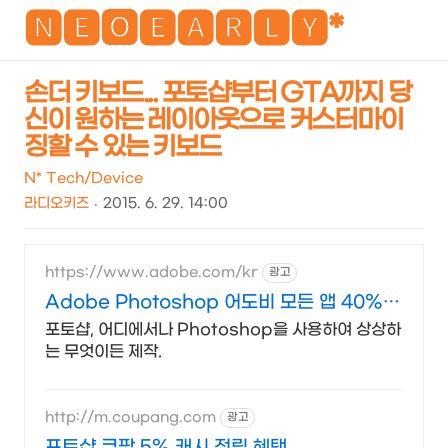
NEO
🅽🅴🅾🅴🅰🆁🅻🆈*
손더 키보드... 포토샵부터 GTA까지 당
신이 원하는 레이아웃으로 커스터마이
검
메
징할 수 있는 키보드
색
뉴
N* Tech/Device
라디오키즈
2015. 6. 29. 14:00
https://www.adobe.com/kr
광고
Adobe Photoshop 어도비 모든 앱 40%
할인
포토샵, 어디에서나 Photoshop을 사용하여 상상하
는 무엇이든 제작.
http://m.coupang.com
광고
포토샵 쿠팡 5% 캐시 적립 혜택