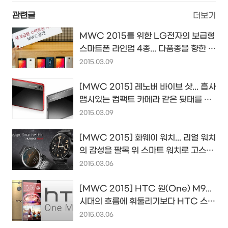
관련글
더보기
MWC 2015를 위한 LG전자의 보급형
스마트폰 라인업 4종... 다품종을 향한 과
욕은 아니겠지...
2015.03.09
[MWC 2015] 레노버 바이브 샷... 흡사
맵시있는 컴팩트 카메라 같은 뒷태를 가
진 카메라폰...
2015.03.09
[MWC 2015] 화웨이 워치... 리얼 워치
의 감성을 팔목 위 스마트 워치로 고스란
히 옮겨오다...
2015.03.06
[MWC 2015] HTC 원(One) M9...
시대의 흐름에 휘둘리기보다 HTC 스마
트폰 만의 길을 간다...
2015.03.06