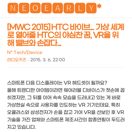
NEO
🅽🅴🅾🅴🅰🆁🅻🆈*
[MWC 2015] HTC 바이브... 가상 세계
로 열어줄 HTC의 야심찬 꿈, VR을 위
검
메
해 밸브와 손잡다...
색
뉴
N* Tech/Device
라디오키즈
2015. 3. 6. 22:00
스마트폰 다음 디스플레이는 VR 헤드셋이 될까요?
올해 트렌디한 아이템이라면 웨어러블 디바이스가 첫손에 꼽
히겠지만, 그 뒤를 이어 속속 모습을 드러내고 있는 게 바로
가상현실 속으로 사용자를 인도하는 VR 기기인데요. 특히
오큘러스와 삼성전자가 손을 잡고 기어 VR을 선보인 후 VR
기술을 가진 업체와 스마트폰 제조사간의 합종연횡이 두드러
지고 있습니다.