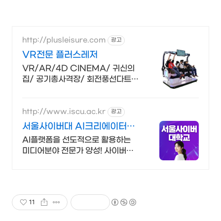
http://plusleisure.com
광고
VR전문 플러스레저
VR/AR/4D CINEMA/ 귀신의
집/ 공기총사격장/ 회전풍선다트장
제작
http://www.iscu.ac.kr
광고
서울사이버대 AI크리에이터과
2026 가을학기 신편입생
AI플랫폼을 선도적으로 활용하는
미디어분야 전문가 양성! 사이버대
신입생 수 1위 장학금 지급 1위, 학사
석사 박사 온라인복수학위까지
11